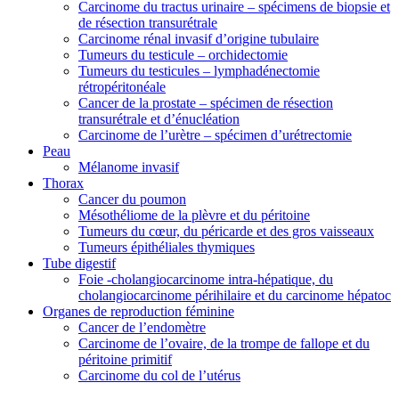
Carcinome du tractus urinaire – spécimens de biopsie et
de résection transurétrale
Carcinome rénal invasif d’origine tubulaire
Tumeurs du testicule – orchidectomie
Tumeurs du testicules – lymphadénectomie
rétropéritonéale
Cancer de la prostate – spécimen de résection
transurétrale et d’énucléation
Carcinome de l’urètre – spécimen d’urétrectomie
Peau
Mélanome invasif
Thorax
Cancer du poumon
Mésothéliome de la plèvre et du péritoine
Tumeurs du cœur, du péricarde et des gros vaisseaux
Tumeurs épithéliales thymiques
Tube digestif
Foie -cholangiocarcinome intra-hépatique, du
cholangiocarcinome périhilaire et du carcinome hépatoc
Organes de reproduction féminine
Cancer de l’endomètre
Carcinome de l’ovaire, de la trompe de fallope et du
péritoine primitif
Carcinome du col de l’utérus