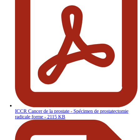
ICCR Cancer de la prostate - Spécimen de prostatectomie
radicale forme
- 2115 KB