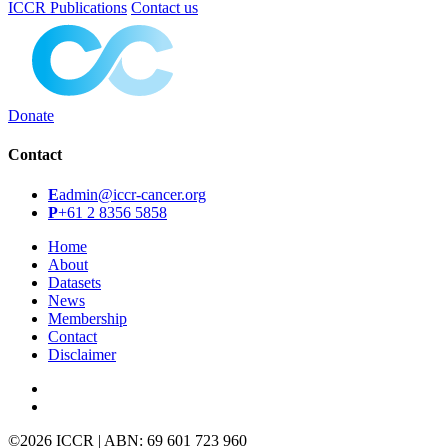
ICCR Publications
Contact us
Donate
Contact
E
admin@iccr-cancer.org
P
+61 2 8356 5858
Home
About
Datasets
News
Membership
Contact
Disclaimer
©2026 ICCR
|
ABN: 69 601 723 960