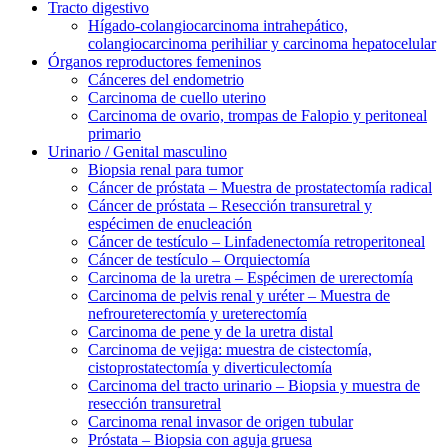
Tracto digestivo
Hígado-colangiocarcinoma intrahepático,
colangiocarcinoma perihiliar y carcinoma hepatocelular
Órganos reproductores femeninos
Cánceres del endometrio
Carcinoma de cuello uterino
Carcinoma de ovario, trompas de Falopio y peritoneal
primario
Urinario / Genital masculino
Biopsia renal para tumor
Cáncer de próstata – Muestra de prostatectomía radical
Cáncer de próstata – Resección transuretral y
espécimen de enucleación
Cáncer de testículo – Linfadenectomía retroperitoneal
Cáncer de testículo – Orquiectomía
Carcinoma de la uretra – Espécimen de urerectomía
Carcinoma de pelvis renal y uréter – Muestra de
nefroureterectomía y ureterectomía
Carcinoma de pene y de la uretra distal
Carcinoma de vejiga: muestra de cistectomía,
cistoprostatectomía y diverticulectomía
Carcinoma del tracto urinario – Biopsia y muestra de
resección transuretral
Carcinoma renal invasor de origen tubular
Próstata – Biopsia con aguja gruesa