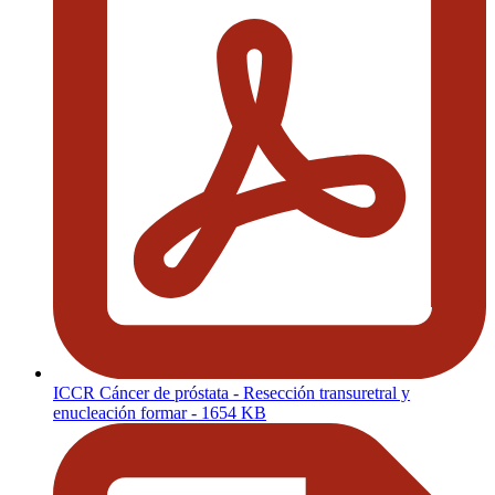
ICCR Cáncer de próstata - Resección transuretral y
enucleación formar
- 1654 KB