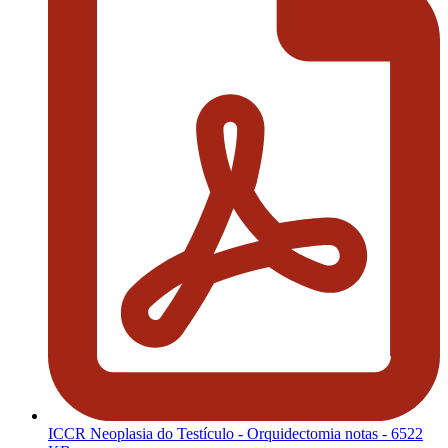
ICCR Neoplasia do Testículo - Orquidectomia notas
- 6522