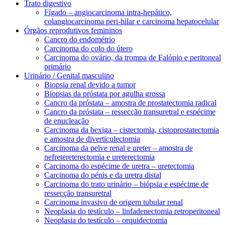
Trato digestivo
Fígado – angiocarcinoma intra-hepático,
colangiocarcinoma peri-hilar e carcinoma hepatocelular
Órgãos reprodutivos femininos
Cancro do endométrio
Carcinoma do colo do útero
Carcinoma do ovário, da trompa de Falópio e peritoneal
primário
Urinário / Genital masculino
Biopsia renal devido a tumor
Biopsias da próstata por agulha grossa
Cancro da próstata – amostra de prostatectomia radical
Cancro da próstata – ressecção transuretral e espécime
de enucleação
Carcinoma da bexiga – cistectomia, cistoprostatectomia
e amostra de diverticulectomia
Carcinoma da pelve renal e ureter – amostra de
nefretereterectomia e ureterectomia
Carcinoma do espécime de uretra – uretectomia
Carcinoma do pénis e da uretra distal
Carcinoma do trato urinário – biópsia e espécime de
ressecção transuretral
Carcinoma invasivo de origem tubular renal
Neoplasia do testículo – linfadenectomia retroperitoneal
Neoplasia do testículo – orquidectomia