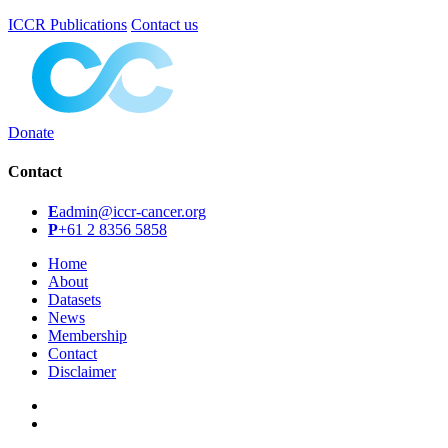
ICCR Publications
Contact us
Donate
Contact
E
admin@iccr-cancer.org
P
+61 2 8356 5858
Home
About
Datasets
News
Membership
Contact
Disclaimer