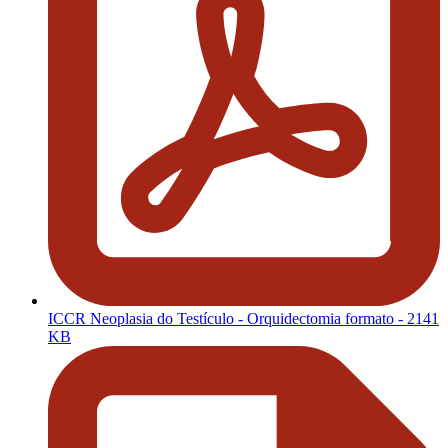
ICCR Neoplasia do Testículo - Orquidectomia formato
- 2141
KB