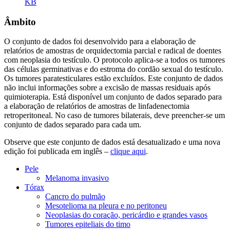
KB
Âmbito
O conjunto de dados foi desenvolvido para a elaboração de
relatórios de amostras de orquidectomia parcial e radical de doentes
com neoplasia do testículo. O protocolo aplica-se a todos os tumores
das células germinativas e do estroma do cordão sexual do testículo.
Os tumores paratesticulares estão excluídos. Este conjunto de dados
não inclui informações sobre a excisão de massas residuais após
quimioterapia. Está disponível um conjunto de dados separado para
a elaboração de relatórios de amostras de linfadenectomia
retroperitoneal. No caso de tumores bilaterais, deve preencher-se um
conjunto de dados separado para cada um.
Observe que este conjunto de dados está desatualizado e uma nova
edição foi publicada em inglês –
clique aqui
.
Pele
Melanoma invasivo
Tórax
Cancro do pulmão
Mesotelioma na pleura e no peritoneu
Neoplasias do coração, pericárdio e grandes vasos
Tumores epiteliais do timo